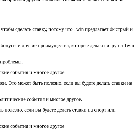
чтобы сделать ставку, потому что 1win предлагает быстрый и
 бонусы и другие преимущества, которые делают игру на 1win
 проблемы.
ские события и многое другое.
пен. Это может быть полезно, если вы будете делать ставки на
олитические события и многое другое.
ь полезно, если вы будете делать ставки на спорт или
ские события и многое другое.