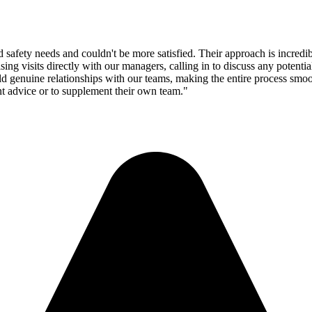
afety needs and couldn't be more satisfied. Their approach is incredibly
sing visits directly with our managers, calling in to discuss any potenti
 build genuine relationships with our teams, making the entire process 
nt advice or to supplement their own team."