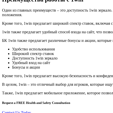
Один из главных преимуществ – это доступность 1win зеркало.
положения.
Кроме того, 1win предлагает широкий спектр ставок, включая 
1win также предлагает удобный способ входа на сайт, что позво
БК 1win также предлагает различные бонусы и акции, которые 
Удобство использования
Широкий спектр ставок
Доступность 1win зеркало
Удобный вход на сайт
Бонусы и акции
Кроме того, 1win предлагает высокую безопасность и конфиден
В целом, 1win – это отличный выбор для игроков, которые ищу
Также, 1win предлагает мобильное приложение, которое позвол
Request a FREE Health and Safety Consultation
Contact Us Today