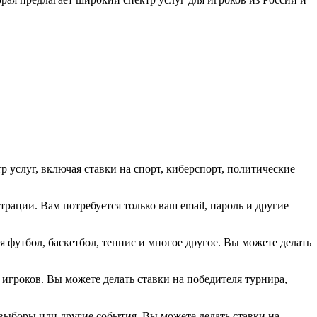
 услуг, включая ставки на спорт, киберспорт, политические
рации. Вам потребуется только ваш email, пароль и другие
 футбол, баскетбол, теннис и многое другое. Вы можете делать
игроков. Вы можете делать ставки на победителя турнира,
выборы или другие события. Вы можете делать ставки на