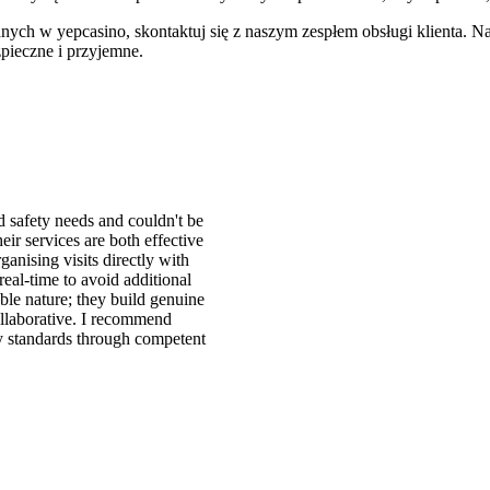
nych w yepcasino, skontaktuj się z naszym zespłem obsługi klienta. N
pieczne i przyjemne.
 safety needs and couldn't be
eir services are both effective
ganising visits directly with
real-time to avoid additional
able nature; they build genuine
ollaborative. I recommend
y standards through competent