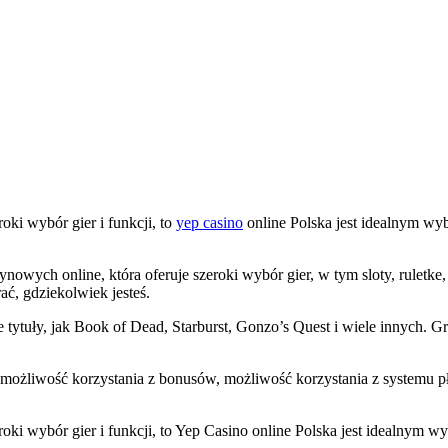
roki wybór gier i funkcji, to
yep casino
online Polska jest idealnym wyb
nowych online, która oferuje szeroki wybór gier, w tym sloty, ruletke,
ać, gdziekolwiek jesteś.
e tytuły, jak Book of Dead, Starburst, Gonzo’s Quest i wiele innych. 
jak możliwość korzystania z bonusów, możliwość korzystania z systemu 
roki wybór gier i funkcji, to Yep Casino online Polska jest idealnym wyb