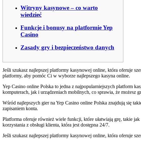
Witryny kasynowe – co warto
wiedzieć
Funkcje i bonusy na platformie Yep
Casino
Zasady gry i bezpieczeństwo danych
Jeśli szukasz najlepszej platformy kasynowej online, która oferuje sze
platformy, aby pomóc Ci w wyborze najlepszego kasyna online.
Yep Casino online Polska to jedna z najpopularniejszych platform kasy
komputerach, jak i urządzeniach mobilnych, co sprawia, że możesz gr
Wśród najlepszych gier na Yep Casino online Polska znajdują się taki
zapisaniem konta.
Platforma oferuje również wiele funkcji, które ułatwiają grę, takie 
korzystania z obsługi klienta, która jest dostępna 24/7.
Jeśli szukasz najlepszej platformy kasynowej online, która oferuje sze