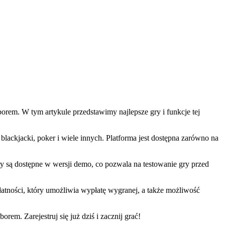
orem. W tym artykule przedstawimy najlepsze gry i funkcje tej
 blackjacki, poker i wiele innych. Platforma jest dostępna zarówno na
Gry są dostępne w wersji demo, co pozwala na testowanie gry przed
płatności, który umożliwia wypłatę wygranej, a także możliwość
orem. Zarejestruj się już dziś i zacznij grać!