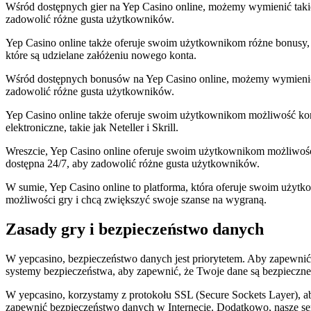
Wśród dostępnych gier na Yep Casino online, możemy wymienić takie 
zadowolić różne gusta użytkowników.
Yep Casino online także oferuje swoim użytkownikom różne bonusy, 
które są udzielane załóżeniu nowego konta.
Wśród dostępnych bonusów na Yep Casino online, możemy wymienić t
zadowolić różne gusta użytkowników.
Yep Casino online także oferuje swoim użytkownikom możliwość korzyst
elektroniczne, takie jak Neteller i Skrill.
Wreszcie, Yep Casino online oferuje swoim użytkownikom możliwość k
dostępna 24/7, aby zadowolić różne gusta użytkowników.
W sumie, Yep Casino online to platforma, która oferuje swoim użytko
możliwości gry i chcą zwiększyć swoje szanse na wygraną.
Zasady gry i bezpieczeństwo danych
W yepcasino, bezpieczeństwo danych jest priorytetem. Aby zapewnić
systemy bezpieczeństwa, aby zapewnić, że Twoje dane są bezpieczne
W yepcasino, korzystamy z protokołu SSL (Secure Sockets Layer), 
zapewnić bezpieczeństwo danych w Internecie. Dodatkowo, nasze ser