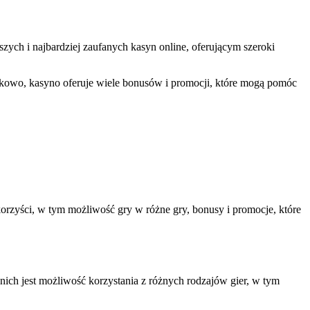
szych i najbardziej zaufanych kasyn online, oferującym szeroki
datkowo, kasyno oferuje wiele bonusów i promocji, które mogą pomóc
korzyści, w tym możliwość gry w różne gry, bonusy i promocje, które
nich jest możliwość korzystania z różnych rodzajów gier, w tym