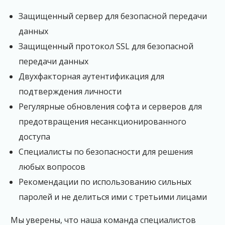
Защищенный сервер для безопасной передачи
данных
Защищенный протокол SSL для безопасной
передачи данных
Двухфакторная аутентификация для
подтверждения личности
Регулярные обновления софта и серверов для
предотвращения несанкционированного
доступа
Специалисты по безопасности для решения
любых вопросов
Рекомендации по использованию сильных
паролей и не делиться ими с третьими лицами
Мы уверены, что наша команда специалистов