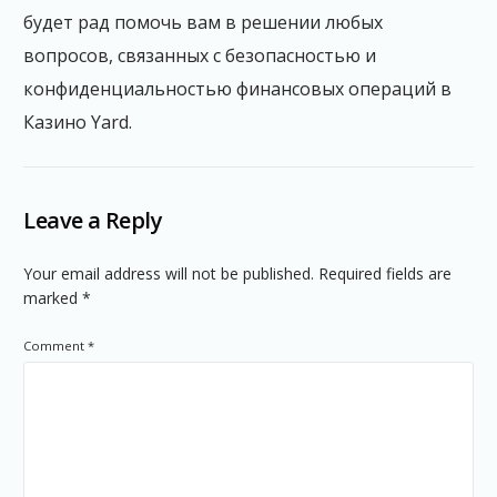
будет рад помочь вам в решении любых
вопросов, связанных с безопасностью и
конфиденциальностью финансовых операций в
Казино Yard.
Leave a Reply
Your email address will not be published.
Required fields are
marked
*
Comment
*