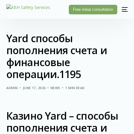
Free initial consultation
Yard способы
пополнения счета и
финансовые
операции.1195
ADMIN
JUNE 17, 2026
NEWS
1 MIN READ
Казино Yard – способы
пополнения счета и