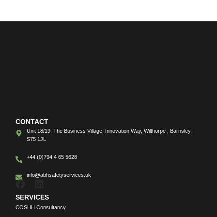
CONTACT
Unit 18/19, The Business Village, Innovation Way, Wilthorpe , Barnsley,
S75 1JL
+44 (0)794 4 65 5628
info@abhsafetyservices.uk
SERVICES
COSHH Consultancy