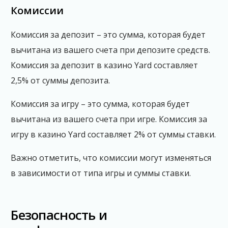
Комиссии
Комиссия за депозит – это сумма, которая будет
вычитана из вашего счета при депозите средств.
Комиссия за депозит в казино Yard составляет
2,5% от суммы депозита.
Комиссия за игру – это сумма, которая будет
вычитана из вашего счета при игре. Комиссия за
игру в казино Yard составляет 2% от суммы ставки.
Важно отметить, что комиссии могут изменяться
в зависимости от типа игры и суммы ставки.
Безопасность и