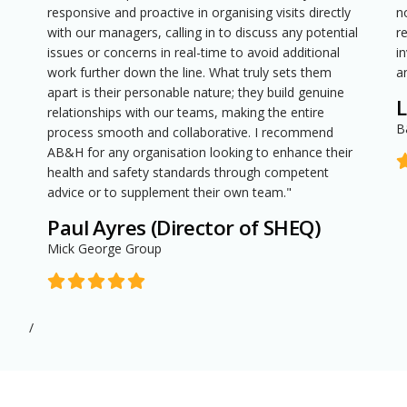
responsive and proactive in organising visits directly
n
with our managers, calling in to discuss any potential
r
issues or concerns in real-time to avoid additional
i
work further down the line. What truly sets them
a
apart is their personable nature; they build genuine
L
relationships with our teams, making the entire
B
process smooth and collaborative. I recommend
AB&H for any organisation looking to enhance their
health and safety standards through competent
advice or to supplement their own team."
Paul Ayres (Director of SHEQ)
Mick George Group
/