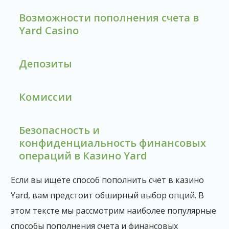
Возможности пополнения счета в
Yard Casino
Депозиты
Комиссии
Безопасность и
конфиденциальность финансовых
операций в Казино Yard
Если вы ищете способ пополнить счет в казино
Yard, вам предстоит обширный выбор опций. В
этом тексте мы рассмотрим наиболее популярные
способы пополнения счета и финансовых