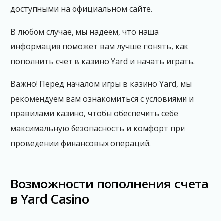
доступными на официальном сайте.
В любом случае, мы надеем, что наша
информация поможет вам лучше понять, как
пополнить счет в казино Yard и начать играть.
Важно! Перед началом игры в казино Yard, мы
рекомендуем вам ознакомиться с условиями и
правилами казино, чтобы обеспечить себе
максимальную безопасность и комфорт при
проведении финансовых операций.
Возможности пополнения счета
в Yard Casino