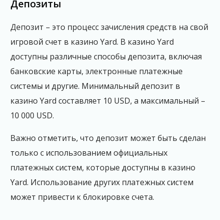
Депозиты
Депозит – это процесс зачисления средств на свой
игровой счет в казино Yard. В казино Yard
доступны различные способы депозита, включая
банковские карты, электронные платежные
системы и другие. Минимальный депозит в
казино Yard составляет 10 USD, а максимальный –
10 000 USD.
Важно отметить, что депозит может быть сделан
только с использованием официальных
платежных систем, которые доступны в казино
Yard. Использование других платежных систем
может привести к блокировке счета.