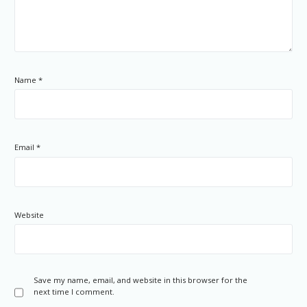
Name
*
Email
*
Website
Save my name, email, and website in this browser for the
next time I comment.