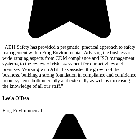
"ABH Safety has provided a pragmatic, practical approach to safety
management within Frog Environmental. Advising the business on
wide-ranging aspects from CDM compliance and ISO management
systems, to the review of risk assessment for our activities and
premises. Working with ABH has assisted the growth of the
business, building a strong foundation in compliance and confidence
in our systems both internally and externally as well as increasing
the knowledge of all our staff."
Leela O’Dea
Frog Environmental