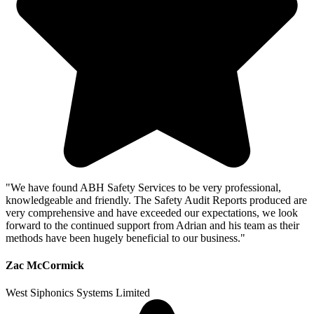
"We have found ABH Safety Services to be very professional,
knowledgeable and friendly. The Safety Audit Reports produced are
very comprehensive and have exceeded our expectations, we look
forward to the continued support from Adrian and his team as their
methods have been hugely beneficial to our business."
Zac McCormick
West Siphonics Systems Limited