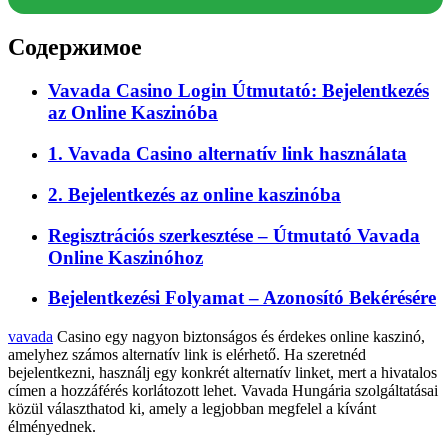
Содержимое
Vavada Casino Login Útmutató: Bejelentkezés
az Online Kaszinóba
1. Vavada Casino alternatív link használata
2. Bejelentkezés az online kaszinóba
Regisztrációs szerkesztése – Útmutató Vavada
Online Kaszinóhoz
Bejelentkezési Folyamat – Azonosító Bekérésére
vavada
Casino egy nagyon biztonságos és érdekes online kaszinó,
amelyhez számos alternatív link is elérhető. Ha szeretnéd
bejelentkezni, használj egy konkrét alternatív linket, mert a hivatalos
címen a hozzáférés korlátozott lehet. Vavada Hungária szolgáltatásai
közül választhatod ki, amely a legjobban megfelel a kívánt
élményednek.