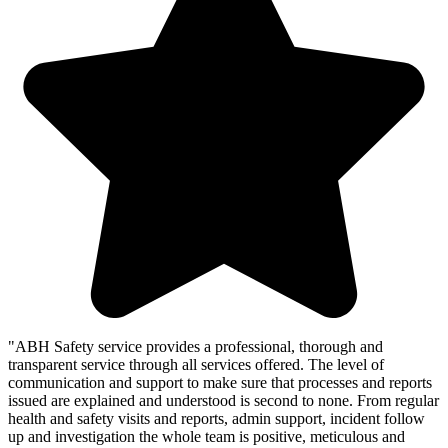
"ABH Safety service provides a professional, thorough and
transparent service through all services offered. The level of
communication and support to make sure that processes and reports
issued are explained and understood is second to none. From regular
health and safety visits and reports, admin support, incident follow
up and investigation the whole team is positive, meticulous and