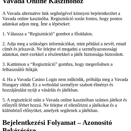
Vavada Online Kaszinóhoz
A Vavada alternative link segítségével könnyen bejelentkezhet a
Vavada online kaszinóba. Regisztráció során fontos, hogy pontos
adatokat adjon meg. Íme a lépéseket:
1. Válassza a “Regisztráció” gombot a főoldalon.
2. Adja meg a szükséges információkat, mint például a nevét, email
címét és jelszavát. Ne felejtse el megadni a személyazonossági
adatokat, mert ezekkel a részletekkel a játék biztonsága biztosított.
3. Kattintson a “Regisztráció” gombra, hogy megerősítsen a
felhasználói fiókját.
4. Ha a Vavada Casino Login nem működik, próbálja meg a Vavada
Hungary oldalt. Ez a weboldal személyre szabott élményt és
hozzájárulást nyújt a vásárlás és játékban.
5. A regisztráció után a Vavada online kaszinóban számos játékot és
előnytől férhet hozzá. Ne felejtse el ellenőrizni a játékokat és a
különböző előnyöket, amelyek segítenek a játékban.
Bejelentkezési Folyamat – Azonosító
Bekérésére