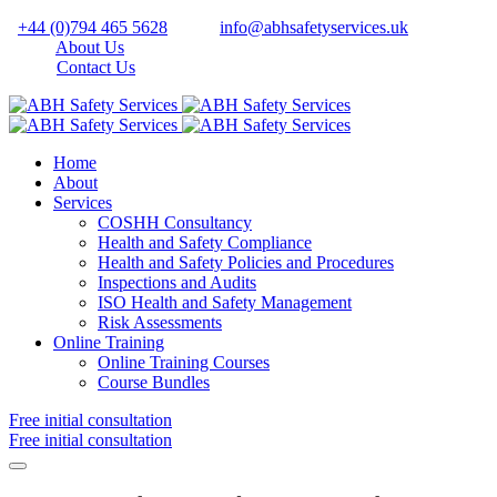
+44 (0)794 465 5628
info@abhsafetyservices.uk
About Us
Contact Us
Home
About
Services
COSHH Consultancy
Health and Safety Compliance
Health and Safety Policies and Procedures
Inspections and Audits
ISO Health and Safety Management
Risk Assessments
Online Training
Online Training Courses
Course Bundles
Free initial consultation
Free initial consultation