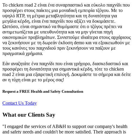
Το chicken road 2 είναι ένα συναρπαστικό και εύκολο παιχνίδι που
προσφέρει στους παίκτες μια μοναδική εμπειρία τζόγου. Με το
υψηλό RTP, τη μέτρια μεταβλητότητα και τη δυνατότητα για
μεγάλα κέρδη, είναι ένα παιχνίδι που αξίζει να δοκιμάσετε.
Ωστόσο, είναι σημαντικό να θυμόμαστε ότι ο τζόγος πρέπει να
αντιμετωπίζεται με υπευθυνότητα και να μην γίνεται πηγή
οικονομικών προβλημάτων. Συνιστούμε ιδιαίτερα στους αρχάριους
να ξεκινήσουν με τη δωρεάν έκδοση demo και να εξοικειωθούν με
τους κανόνες του παιχνιδιού πριν ξεκινήσουν να παίζουν με
πραγματικά χρήματα.
Εάν αναζητάτε ένα παιχνίδι που είναι γρήγορο, διασκεδαστικό και
προσφέρει τη δυνατότητα για σημαντικά κέρδη, τότε το chicken
road 2 είναι μια εξαιρετική επιλογή. Δοκιμάστε το σήμερα και δείτε
αν η τύχη είναι με το μέρος σας!
Request a FREE Health and Safety Consultation
Contact Us Today
What our Clients Say
"I engaged the services of AB&H to support our company's health
and safety needs and couldn't be more satisfied. Their approach is