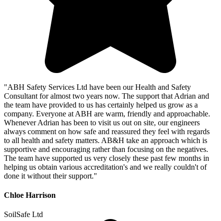
"ABH Safety Services Ltd have been our Health and Safety
Consultant for almost two years now. The support that Adrian and
the team have provided to us has certainly helped us grow as a
company. Everyone at ABH are warm, friendly and approachable.
Whenever Adrian has been to visit us out on site, our engineers
always comment on how safe and reassured they feel with regards
to all health and safety matters. AB&H take an approach which is
supportive and encouraging rather than focusing on the negatives.
The team have supported us very closely these past few months in
helping us obtain various accreditation's and we really couldn't of
done it without their support."
Chloe Harrison
SoilSafe Ltd