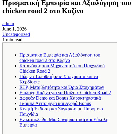
Πρισματική Εμπειρία και Αξιολόγηση του
chicken road 2 στο Καζίνο
admin
June 1, 2026
Uncategorized
1 min read
Πρισματική Εμπειρία και Αξιολόγηση του
chicken road 2 στο Καζίνο
Κατανόηση του Μηχανισμού του Παιχνιδιού
Chicken Road 2
Πώς να Τοποθετήσετε Στοιχήματα και να
Κερδίσετε
RTP, Μεταβλητότητα και Όρια Στοιχημάτων
Επιλογή Καζίνο για να Παίξετε Chicken Road 2
Δωρεάν Demo και Bonus Χαρακτηριστικά
Γκαμπλ Λειτουργία και Αγορά Bonus
Κινητή Έκδοση και Σύγκριση με Παρόμοια
Παιχνίδια
Εν κατακλείδι: Μια Συναρπαστική και Εύκολη
Εμπειρία