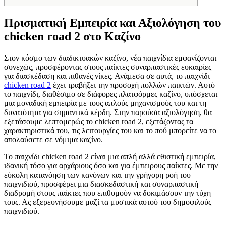
Πρισματική Εμπειρία και Αξιολόγηση του
chicken road 2 στο Καζίνο
Στον κόσμο των διαδικτυακών καζίνο, νέα παιχνίδια εμφανίζονται
συνεχώς, προσφέροντας στους παίκτες συναρπαστικές ευκαιρίες
για διασκέδαση και πιθανές νίκες. Ανάμεσα σε αυτά, το παιχνίδι
chicken road 2
έχει τραβήξει την προσοχή πολλών παικτών. Αυτό
το παιχνίδι, διαθέσιμο σε διάφορες πλατφόρμες καζίνο, υπόσχεται
μια μοναδική εμπειρία με τους απλούς μηχανισμούς του και τη
δυνατότητα για σημαντικά κέρδη. Στην παρούσα αξιολόγηση, θα
εξετάσουμε λεπτομερώς το chicken road 2, εξετάζοντας τα
χαρακτηριστικά του, τις λειτουργίες του και το πού μπορείτε να το
απολαύσετε σε νόμιμα καζίνο.
Το παιχνίδι chicken road 2 είναι μια απλή αλλά εθιστική εμπειρία,
ιδανική τόσο για αρχάριους όσο και για έμπειρους παίκτες. Με την
εύκολη κατανόηση των κανόνων και την γρήγορη ροή του
παιχνιδιού, προσφέρει μια διασκεδαστική και συναρπαστική
διαδρομή στους παίκτες που επιθυμούν να δοκιμάσουν την τύχη
τους. Ας εξερευνήσουμε μαζί τα μυστικά αυτού του δημοφιλούς
παιχνιδιού.