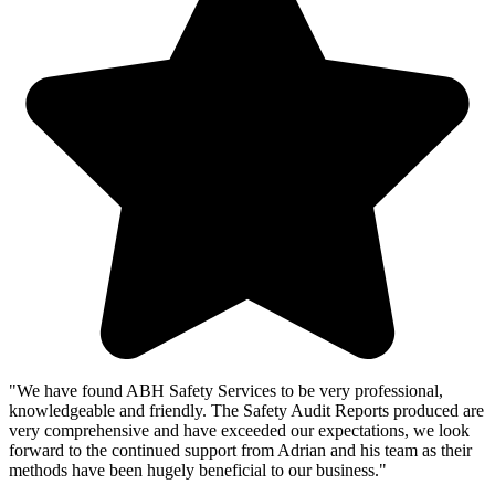
"We have found ABH Safety Services to be very professional,
knowledgeable and friendly. The Safety Audit Reports produced are
very comprehensive and have exceeded our expectations, we look
forward to the continued support from Adrian and his team as their
methods have been hugely beneficial to our business."