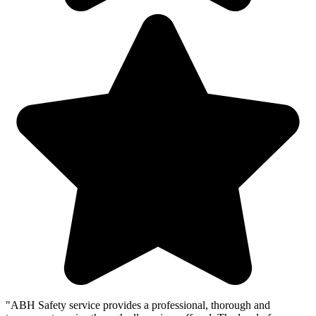
"ABH Safety service provides a professional, thorough and