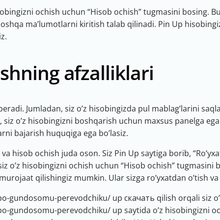
isobingizni ochish uchun “Hisob ochish” tugmasini bosing. B
shqa ma’lumotlarni kiritish talab qilinadi. Pin Up hisobingi
z.
shning afzalliklari
 beradi. Jumladan, siz o’z hisobingizda pul mablag’larini saql
 siz o’z hisobingizni boshqarish uchun maxsus panelga ega b
arni bajarish huquqiga ega bo’lasiz.
va hisob ochish juda oson. Siz Pin Up saytiga borib, “Ro’yxa
iz o’z hisobingizni ochish uchun “Hisob ochish” tugmasini bo
murojaat qilishingiz mumkin. Ular sizga ro’yxatdan o’tish v
o-gundosomu-perevodchiku/ up скачать qilish orqali siz o’zi
-po-gundosomu-perevodchiku/ up saytida o’z hisobingizni oc