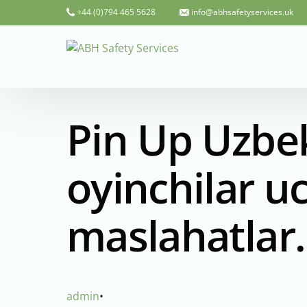
+44 (0)794 465 5628
info@abhsafetyservices.uk
Pin Up Uzbek
oyinchilar 
maslahatlar
admin