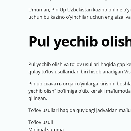
Umuman, Pin Up Uzbekistan kazino online o‘yinchil
uchun bu kazino o‘yinchilar uchun eng afzal var
Pul yechib olish
Pul yechib olish va to’lov usullari haqida gap ke
qulay to‘lov usullaridan biri hisoblanadigan 
Pin up скачать orqali o‘yinlarga kirishni boshla
yechib olish” bo‘limiga o‘tib, kerakli ma’lumotla
qilingan.
To‘lov usullari haqida quyidagi jadvaldan ma’l
To‘lov usuli
Minimal summa