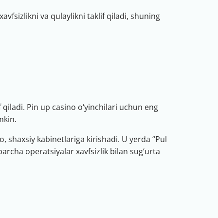
vfsizlikni va qulaylikni taklif qiladi, shuning
f qiladi. Pin up casino o‘yinchilari uchun eng
mkin.
o, shaxsiy kabinetlariga kirishadi. U yerda “Pul
 barcha operatsiyalar xavfsizlik bilan sug‘urta