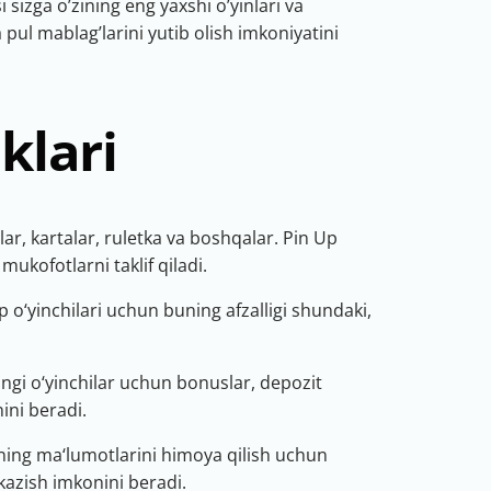
izga o’zining eng yaxshi o’yinlari va
pul mablag’larini yutib olish imkoniyatini
klari
alar, kartalar, ruletka va boshqalar. Pin Up
mukofotlarni taklif qiladi.
 o‘yinchilari uchun buning afzalligi shundaki,
yangi o‘yinchilar uchun bonuslar, depozit
ini beradi.
rning ma‘lumotlarini himoya qilish uchun
tkazish imkonini beradi.