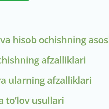
 va hisob ochishning asos
hishning afzalliklari
va ularning afzalliklari
a to’lov usullari