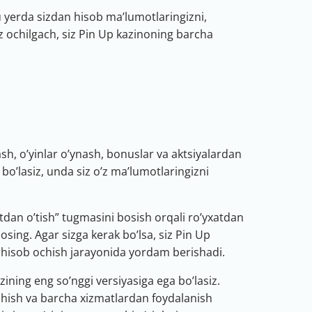
u yerda sizdan hisob ma’lumotlaringizni,
z ochilgach, siz Pin Up kazinoning barcha
ash, o’yinlar o’ynash, bonuslar va aktsiyalardan
o’lasiz, unda siz o’z ma’lumotlaringizni
tdan o’tish” tugmasini bosish orqali ro’yxatdan
sing. Agar sizga kerak bo’lsa, siz Pin Up
a hisob ochish jarayonida yordam berishadi.
ning eng so’nggi versiyasiga ega bo’lasiz.
hish va barcha xizmatlardan foydalanish