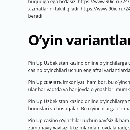
huquqiga ega bo’lasiz. https://www.90ie.ru/24
xizmatlarini taklif qiladi. https://www.90ie.r
beradi.
O’yin variantlar
Pin Up Uzbekistan kazino online o‘yinchilarga tur
casino o‘yinchilari uchun eng afzal variantlardan
Pin Up скачать imkoniyati ham bor, bu o‘yinchil
ular har vaqtda va har joyda o‘ynashlari mumk
Pin Up Uzbekistan kazino online o‘yinchilarga tu
bonuslari va boshqalar. Bu o‘yinchilarga o‘z ma
Pin Up casino o‘yinchilari uchun xavfsizlik ha
zamonaviy xavfsizlik tizimlaridan foydalanadi, s