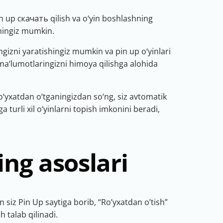
in up скачать qilish va o‘yin boshlashning
ishingiz mumkin.
ngizni yaratishingiz mumkin va pin up o‘yinlari
 ma‘lumotlaringizni himoya qilishga alohida
ro‘yxatdan o‘tganingizdan so‘ng, siz avtomatik
 turli xil o‘yinlarni topish imkonini beradi,
ing asoslari
 siz Pin Up saytiga borib, “Ro’yxatdan o’tish”
 talab qilinadi.