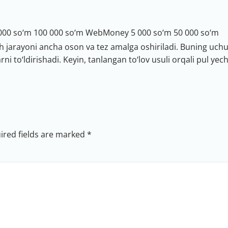
000 so‘m
100 000 so‘m
WebMoney
5 000 so‘m
50 000 so‘m
h jarayoni ancha oson va tez amalga oshiriladi. Buning uchun 
ni to‘ldirishadi. Keyin, tanlangan to‘lov usuli orqali pul yech
ired fields are marked
*