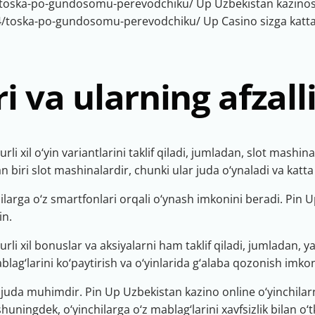
/toska-po-gundosomu-perevodchiku/ Up Uzbekistan kazinosi s
u/24/toska-po-gundosomu-perevodchiku/ Up Casino sizga katta 
i va ularning afzalli
li xil o‘yin variantlarini taklif qiladi, jumladan, slot mashin
 biri slot mashinalardir, chunki ular juda o‘ynaladi va katta 
arga o‘z smartfonlari orqali o‘ynash imkonini beradi. Pin Up
in.
rli xil bonuslar va aksiyalarni ham taklif qiladi, jumladan, 
blag‘larini ko‘paytirish va o‘yinlarida g‘alaba qozonish imkon
m juda muhimdir. Pin Up Uzbekistan kazino online o‘yinchila
huningdek, o‘yinchilarga o‘z mablag‘larini xavfsizlik bilan o‘