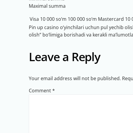
Maximal summa
Visa
10 000 so‘m
100 000 so‘m
Mastercard
10 
Pin up casino o‘yinchilari uchun pul yechib olis
olish” bo‘limiga borishadi va kerakli ma’lumotlar
Leave a Reply
Your email address will not be published.
Requ
Comment
*