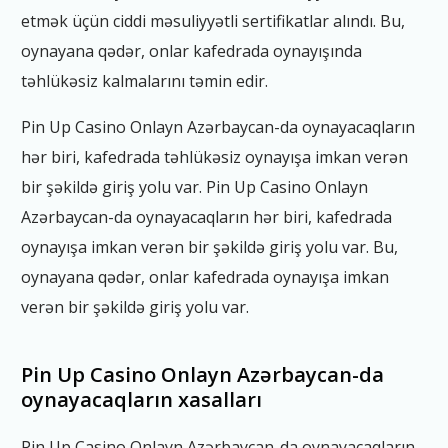
etmək üçün ciddi məsuliyyətli sertifikatlar alındı. Bu,
oynayana qədər, onlar kafedrada oynayışında
təhlükəsiz kalmalarını təmin edir.
Pin Up Casino Onlayn Azərbaycan-da oynayacaqların
hər biri, kafedrada təhlükəsiz oynayışa imkan verən
bir şəkildə giriş yolu var. Pin Up Casino Onlayn
Azərbaycan-da oynayacaqların hər biri, kafedrada
oynayışa imkan verən bir şəkildə giriş yolu var. Bu,
oynayana qədər, onlar kafedrada oynayışa imkan
verən bir şəkildə giriş yolu var.
Pin Up Casino Onlayn Azərbaycan-da
oynayacaqların xasalları
Pin Up Casino Onlayn Azərbaycan-da oynayacaqların