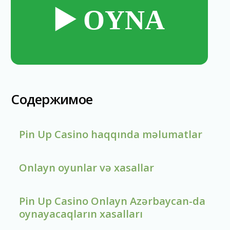
▶️ OYNA
Содержимое
Pin Up Casino haqqında məlumatlar
Onlayn oyunlar və xasallar
Pin Up Casino Onlayn Azərbaycan-da
oynayacaqların xasalları