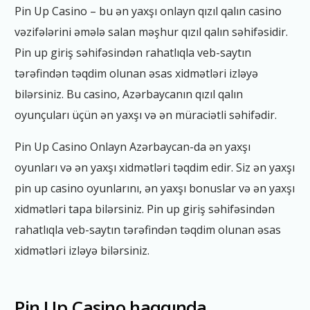
Pin Up Casino – bu ən yaxşı onlayn qızıl qalın casino
vəzifələrini əmələ salan məşhur qızıl qalın səhifəsidir.
Pin up giriş səhifəsindən rahatlıqla veb-saytın
tərəfindən təqdim olunan əsas xidmətləri izləyə
bilərsiniz. Bu casino, Azərbaycanın qızıl qalın
oyunçuları üçün ən yaxşı və ən müraciətli səhifədir.
Pin Up Casino Onlayn Azərbaycan-da ən yaxşı
oyunları və ən yaxşı xidmətləri təqdim edir. Siz ən yaxşı
pin up casino oyunlarını, ən yaxşı bonuslar və ən yaxşı
xidmətləri tapa bilərsiniz. Pin up giriş səhifəsindən
rahatlıqla veb-saytın tərəfindən təqdim olunan əsas
xidmətləri izləyə bilərsiniz.
Pin Up Casino haqqında