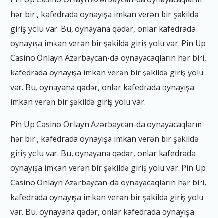
hər biri, kafedrada oynayışa imkan verən bir şəkildə
giriş yolu var. Bu, oynayana qədər, onlar kafedrada
oynayışa imkan verən bir şəkildə giriş yolu var. Pin Up
Casino Onlayn Azərbaycan-da oynayacaqların hər biri,
kafedrada oynayışa imkan verən bir şəkildə giriş yolu
var. Bu, oynayana qədər, onlar kafedrada oynayışa
imkan verən bir şəkildə giriş yolu var.
Pin Up Casino Onlayn Azərbaycan-da oynayacaqların
hər biri, kafedrada oynayışa imkan verən bir şəkildə
giriş yolu var. Bu, oynayana qədər, onlar kafedrada
oynayışa imkan verən bir şəkildə giriş yolu var. Pin Up
Casino Onlayn Azərbaycan-da oynayacaqların hər biri,
kafedrada oynayışa imkan verən bir şəkildə giriş yolu
var. Bu, oynayana qədər, onlar kafedrada oynayışa