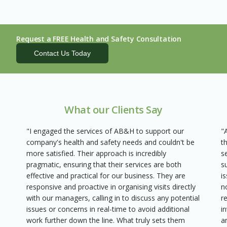
Request a FREE Health and Safety Consultation
Contact Us Today
What our Clients Say
"I engaged the services of AB&H to support our
"
company's health and safety needs and couldn't be
t
more satisfied. Their approach is incredibly
s
pragmatic, ensuring that their services are both
s
effective and practical for our business. They are
i
responsive and proactive in organising visits directly
n
with our managers, calling in to discuss any potential
r
issues or concerns in real-time to avoid additional
i
work further down the line. What truly sets them
a