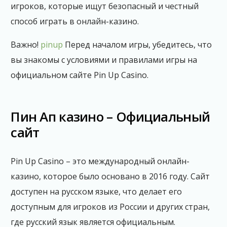
игроков, которые ищут безопасный и честный
способ играть в онлайн-казино.
Важно!
pinup
Перед началом игры, убедитесь, что
вы знакомы с условиями и правилами игры на
официальном сайте Pin Up Casino.
Пин Ап казино – Официальный
сайт
Pin Up Casino – это международный онлайн-
казино, которое было основано в 2016 году. Сайт
доступен на русском языке, что делает его
доступным для игроков из России и других стран,
где русский язык является официальным.