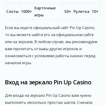
Карточные
Слоты
1000+
50+
Рулетка
10+
игры
Если вы ищете официальный сайт Pin Up Casino,
то вы можете найти его на официальном сайте
или на зеркале. В любом случае, мы рекомендуем
вам прочитать отзывы других игроков и
ознакомиться с условиями работы казино перед
началом игры.
Вход на зеркало Pin Up Casino
Для входа на зеркало Pin Up Casino вам нужно
выполнить несколько простых шагов. Сначала