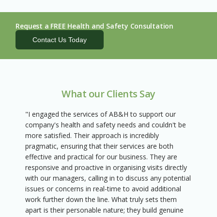
Request a FREE Health and Safety Consultation
Contact Us Today
What our Clients Say
"I engaged the services of AB&H to support our
"
company's health and safety needs and couldn't be
t
more satisfied. Their approach is incredibly
s
pragmatic, ensuring that their services are both
s
effective and practical for our business. They are
i
responsive and proactive in organising visits directly
n
with our managers, calling in to discuss any potential
r
issues or concerns in real-time to avoid additional
i
work further down the line. What truly sets them
a
apart is their personable nature; they build genuine