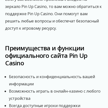
зеркало Pin Up Casino, то вам можно обратиться к
поддержке Pin Up Casino. Они помогут вам
решить любые вопросы и обеспечат безопасный
доступ к игровому ресурсу.
Преимущества и функции
официального сайта Pin Up
Casino
Безопасность и конфиденциальность вашей
информации
Возможность играть в онлайн-казино с любого
устройства
Всегда доступные игроки поддержки