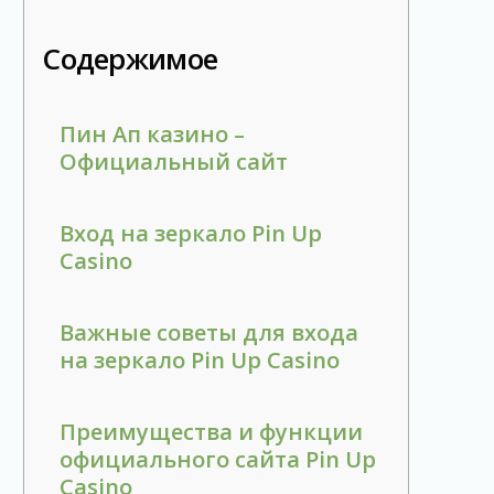
Содержимое
Пин Ап казино –
Официальный сайт
Вход на зеркало Pin Up
Casino
Важные советы для входа
на зеркало Pin Up Casino
Преимущества и функции
официального сайта Pin Up
Casino