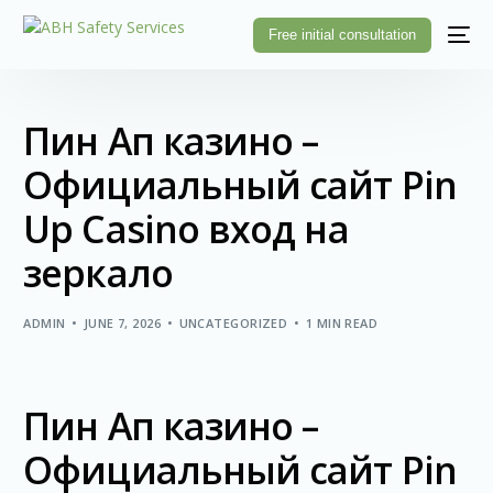
Free initial consultation
Пин Ап казино –
Официальный сайт Pin
Up Casino вход на
зеркало
ADMIN
JUNE 7, 2026
UNCATEGORIZED
1 MIN READ
Пин Ап казино –
Официальный сайт Pin