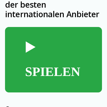
der besten
internationalen Anbieter
▶️
SPIELEN