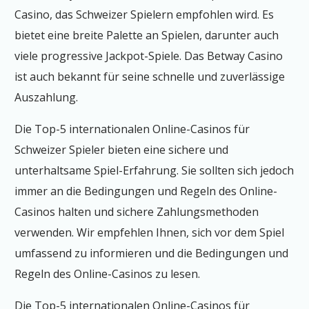
Casino, das Schweizer Spielern empfohlen wird. Es
bietet eine breite Palette an Spielen, darunter auch
viele progressive Jackpot-Spiele. Das Betway Casino
ist auch bekannt für seine schnelle und zuverlässige
Auszahlung.
Die Top-5 internationalen Online-Casinos für
Schweizer Spieler bieten eine sichere und
unterhaltsame Spiel-Erfahrung. Sie sollten sich jedoch
immer an die Bedingungen und Regeln des Online-
Casinos halten und sichere Zahlungsmethoden
verwenden. Wir empfehlen Ihnen, sich vor dem Spiel
umfassend zu informieren und die Bedingungen und
Regeln des Online-Casinos zu lesen.
Die Top-5 internationalen Online-Casinos für