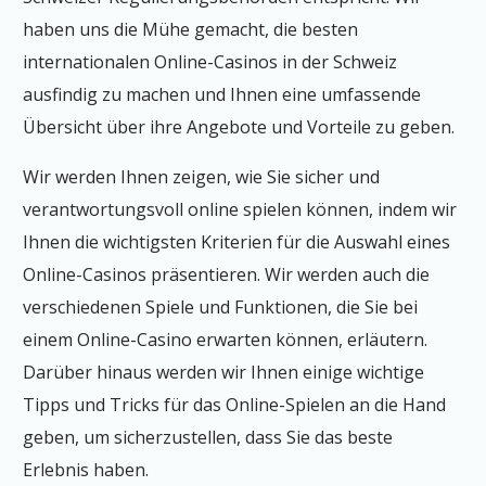
haben uns die Mühe gemacht, die besten
internationalen Online-Casinos in der Schweiz
ausfindig zu machen und Ihnen eine umfassende
Übersicht über ihre Angebote und Vorteile zu geben.
Wir werden Ihnen zeigen, wie Sie sicher und
verantwortungsvoll online spielen können, indem wir
Ihnen die wichtigsten Kriterien für die Auswahl eines
Online-Casinos präsentieren. Wir werden auch die
verschiedenen Spiele und Funktionen, die Sie bei
einem Online-Casino erwarten können, erläutern.
Darüber hinaus werden wir Ihnen einige wichtige
Tipps und Tricks für das Online-Spielen an die Hand
geben, um sicherzustellen, dass Sie das beste
Erlebnis haben.