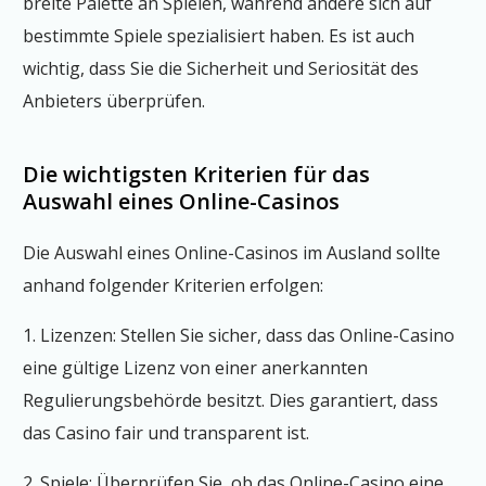
breite Palette an Spielen, während andere sich auf
bestimmte Spiele spezialisiert haben. Es ist auch
wichtig, dass Sie die Sicherheit und Seriosität des
Anbieters überprüfen.
Die wichtigsten Kriterien für das
Auswahl eines Online-Casinos
Die Auswahl eines Online-Casinos im Ausland sollte
anhand folgender Kriterien erfolgen:
1. Lizenzen: Stellen Sie sicher, dass das Online-Casino
eine gültige Lizenz von einer anerkannten
Regulierungsbehörde besitzt. Dies garantiert, dass
das Casino fair und transparent ist.
2. Spiele: Überprüfen Sie, ob das Online-Casino eine