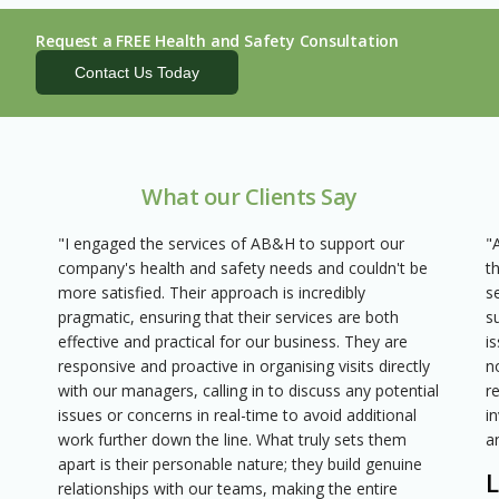
Request a FREE Health and Safety Consultation
Contact Us Today
What our Clients Say
"I engaged the services of AB&H to support our
"
company's health and safety needs and couldn't be
t
more satisfied. Their approach is incredibly
s
pragmatic, ensuring that their services are both
s
effective and practical for our business. They are
i
responsive and proactive in organising visits directly
n
with our managers, calling in to discuss any potential
r
issues or concerns in real-time to avoid additional
i
work further down the line. What truly sets them
a
apart is their personable nature; they build genuine
L
relationships with our teams, making the entire