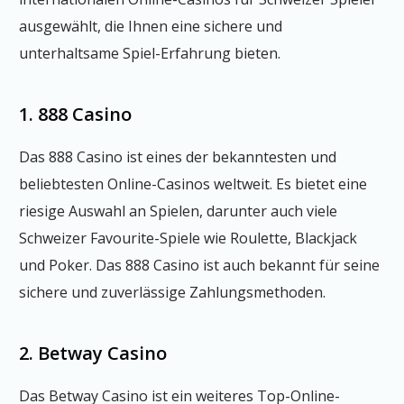
ausgewählt, die Ihnen eine sichere und
unterhaltsame Spiel-Erfahrung bieten.
1. 888 Casino
Das 888 Casino ist eines der bekanntesten und
beliebtesten Online-Casinos weltweit. Es bietet eine
riesige Auswahl an Spielen, darunter auch viele
Schweizer Favourite-Spiele wie Roulette, Blackjack
und Poker. Das 888 Casino ist auch bekannt für seine
sichere und zuverlässige Zahlungsmethoden.
2. Betway Casino
Das Betway Casino ist ein weiteres Top-Online-