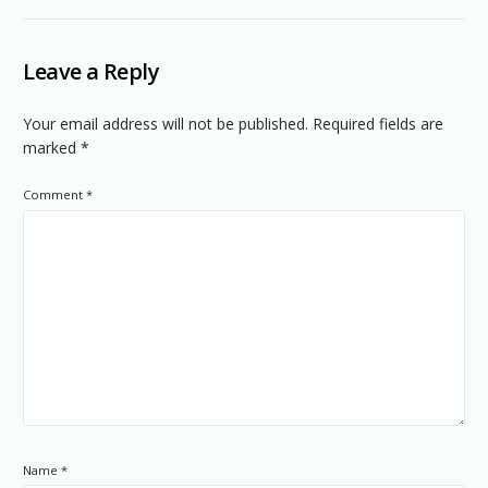
Leave a Reply
Your email address will not be published.
Required fields are
marked
*
Comment
*
Name
*