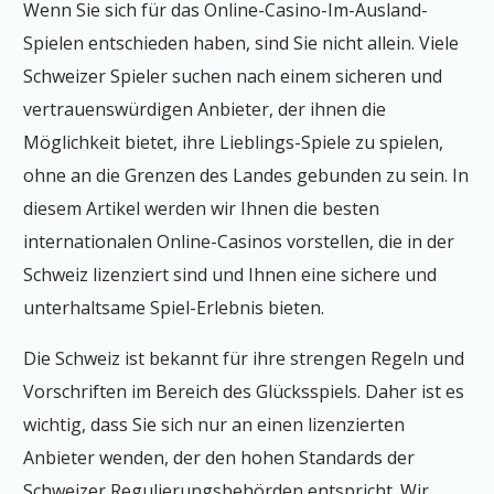
Wenn Sie sich für das Online-Casino-Im-Ausland-
Spielen entschieden haben, sind Sie nicht allein. Viele
Schweizer Spieler suchen nach einem sicheren und
vertrauenswürdigen Anbieter, der ihnen die
Möglichkeit bietet, ihre Lieblings-Spiele zu spielen,
ohne an die Grenzen des Landes gebunden zu sein. In
diesem Artikel werden wir Ihnen die besten
internationalen Online-Casinos vorstellen, die in der
Schweiz lizenziert sind und Ihnen eine sichere und
unterhaltsame Spiel-Erlebnis bieten.
Die Schweiz ist bekannt für ihre strengen Regeln und
Vorschriften im Bereich des Glücksspiels. Daher ist es
wichtig, dass Sie sich nur an einen lizenzierten
Anbieter wenden, der den hohen Standards der
Schweizer Regulierungsbehörden entspricht. Wir