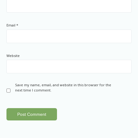
Email
*
Website
Save my name, email, and website in this browser for the
next time I comment.