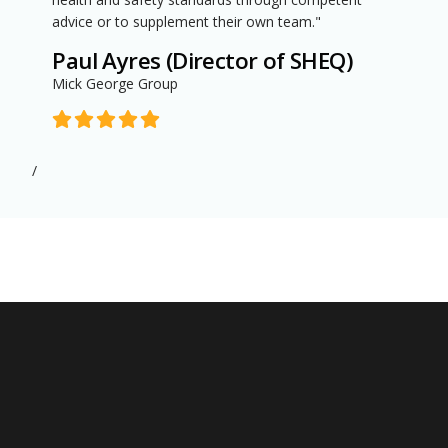
advice or to supplement their own team."
Paul Ayres (Director of SHEQ)
Mick George Group
/