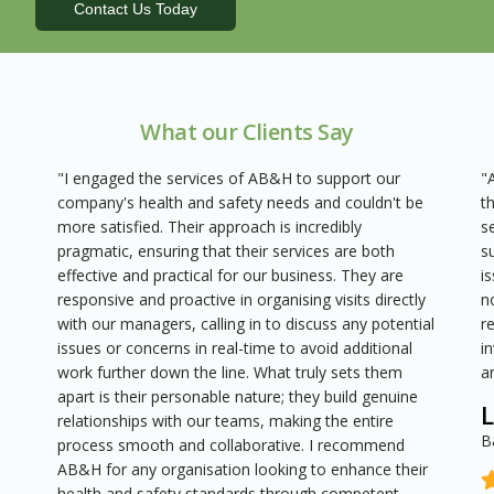
Contact Us Today
What our Clients Say
"I engaged the services of AB&H to support our
"
company's health and safety needs and couldn't be
t
more satisfied. Their approach is incredibly
s
pragmatic, ensuring that their services are both
s
effective and practical for our business. They are
i
responsive and proactive in organising visits directly
n
with our managers, calling in to discuss any potential
r
issues or concerns in real-time to avoid additional
i
work further down the line. What truly sets them
a
apart is their personable nature; they build genuine
L
relationships with our teams, making the entire
B
process smooth and collaborative. I recommend
AB&H for any organisation looking to enhance their
health and safety standards through competent