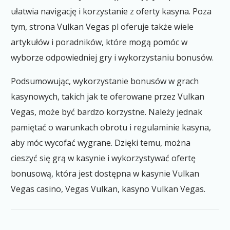
ułatwia navigację i korzystanie z oferty kasyna. Poza
tym, strona Vulkan Vegas pl oferuje także wiele
artykułów i poradników, które mogą pomóc w
wyborze odpowiedniej gry i wykorzystaniu bonusów.
Podsumowując, wykorzystanie bonusów w grach
kasynowych, takich jak te oferowane przez Vulkan
Vegas, może być bardzo korzystne. Należy jednak
pamiętać o warunkach obrotu i regulaminie kasyna,
aby móc wycofać wygrane. Dzięki temu, można
cieszyć się grą w kasynie i wykorzystywać ofertę
bonusową, która jest dostępna w kasynie Vulkan
Vegas casino, Vegas Vulkan, kasyno Vulkan Vegas.