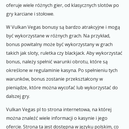
oferuje wiele różnych gier, od klasycznych slotów po
gry karciane i stołowe.
W Vulkan Vegas bonusy są bardzo atrakcyjne i mogą
być wykorzystane w różnych grach. Na przykład,
bonus powitalny może być wykorzystany w grach
takich jak sloty, ruletka czy blackjack. Aby wykorzystać
bonus, należy spełnić warunki obrotu, które są
określone w regulaminie kasyna. Po spełnieniu tych
warunków, bonus zostanie przekształcony w
pieniądze, które można wycofać lub wykorzystać do
dalszej gry.
Vulkan Vegas pl to strona internetowa, na której
można znaleźć wiele informacji o kasynie i jego
ofercie. Strona ta jest dostępna w języku polskim, co