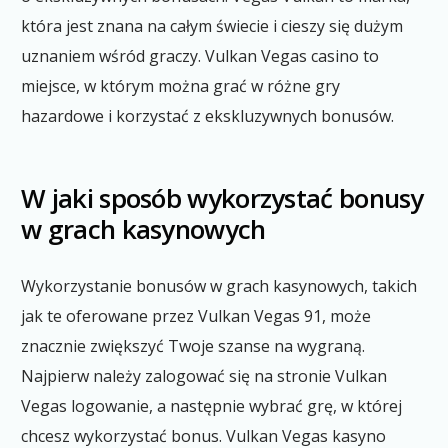
która jest znana na całym świecie i cieszy się dużym
uznaniem wśród graczy. Vulkan Vegas casino to
miejsce, w którym można grać w różne gry
hazardowe i korzystać z ekskluzywnych bonusów.
W jaki sposób wykorzystać bonusy
w grach kasynowych
Wykorzystanie bonusów w grach kasynowych, takich
jak te oferowane przez Vulkan Vegas 91, może
znacznie zwiększyć Twoje szanse na wygraną.
Najpierw należy zalogować się na stronie Vulkan
Vegas logowanie, a następnie wybrać grę, w której
chcesz wykorzystać bonus. Vulkan Vegas kasyno