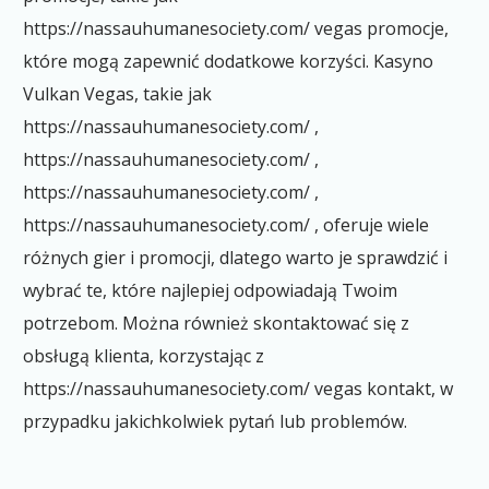
https://nassauhumanesociety.com/ vegas promocje,
które mogą zapewnić dodatkowe korzyści. Kasyno
Vulkan Vegas, takie jak
https://nassauhumanesociety.com/ ,
https://nassauhumanesociety.com/ ,
https://nassauhumanesociety.com/ ,
https://nassauhumanesociety.com/ , oferuje wiele
różnych gier i promocji, dlatego warto je sprawdzić i
wybrać te, które najlepiej odpowiadają Twoim
potrzebom. Można również skontaktować się z
obsługą klienta, korzystając z
https://nassauhumanesociety.com/ vegas kontakt, w
przypadku jakichkolwiek pytań lub problemów.