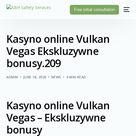
Free initial consultation
Kasyno online Vulkan
Vegas Ekskluzywne
bonusy.209
ADMIN
JUNE 18, 2026
NEWS
4 MIN READ
Kasyno online Vulkan
Vegas – Ekskluzywne
bonusy