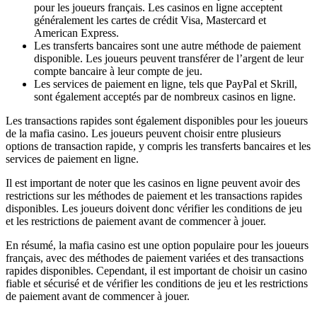
pour les joueurs français. Les casinos en ligne acceptent
généralement les cartes de crédit Visa, Mastercard et
American Express.
Les transferts bancaires sont une autre méthode de paiement
disponible. Les joueurs peuvent transférer de l’argent de leur
compte bancaire à leur compte de jeu.
Les services de paiement en ligne, tels que PayPal et Skrill,
sont également acceptés par de nombreux casinos en ligne.
Les transactions rapides sont également disponibles pour les joueurs
de la mafia casino. Les joueurs peuvent choisir entre plusieurs
options de transaction rapide, y compris les transferts bancaires et les
services de paiement en ligne.
Il est important de noter que les casinos en ligne peuvent avoir des
restrictions sur les méthodes de paiement et les transactions rapides
disponibles. Les joueurs doivent donc vérifier les conditions de jeu
et les restrictions de paiement avant de commencer à jouer.
En résumé, la mafia casino est une option populaire pour les joueurs
français, avec des méthodes de paiement variées et des transactions
rapides disponibles. Cependant, il est important de choisir un casino
fiable et sécurisé et de vérifier les conditions de jeu et les restrictions
de paiement avant de commencer à jouer.