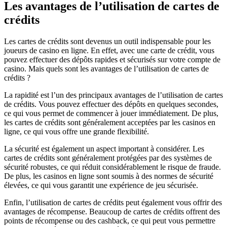
Les avantages de l’utilisation de cartes de
crédits
Les cartes de crédits sont devenus un outil indispensable pour les
joueurs de casino en ligne. En effet, avec une carte de crédit, vous
pouvez effectuer des dépôts rapides et sécurisés sur votre compte de
casino. Mais quels sont les avantages de l’utilisation de cartes de
crédits ?
La rapidité est l’un des principaux avantages de l’utilisation de cartes
de crédits. Vous pouvez effectuer des dépôts en quelques secondes,
ce qui vous permet de commencer à jouer immédiatement. De plus,
les cartes de crédits sont généralement acceptées par les casinos en
ligne, ce qui vous offre une grande flexibilité.
La sécurité est également un aspect important à considérer. Les
cartes de crédits sont généralement protégées par des systèmes de
sécurité robustes, ce qui réduit considérablement le risque de fraude.
De plus, les casinos en ligne sont soumis à des normes de sécurité
élevées, ce qui vous garantit une expérience de jeu sécurisée.
Enfin, l’utilisation de cartes de crédits peut également vous offrir des
avantages de récompense. Beaucoup de cartes de crédits offrent des
points de récompense ou des cashback, ce qui peut vous permettre