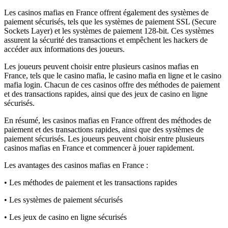
Les casinos mafias en France offrent également des systèmes de
paiement sécurisés, tels que les systèmes de paiement SSL (Secure
Sockets Layer) et les systèmes de paiement 128-bit. Ces systèmes
assurent la sécurité des transactions et empêchent les hackers de
accéder aux informations des joueurs.
Les joueurs peuvent choisir entre plusieurs casinos mafias en
France, tels que le casino mafia, le casino mafia en ligne et le casino
mafia login. Chacun de ces casinos offre des méthodes de paiement
et des transactions rapides, ainsi que des jeux de casino en ligne
sécurisés.
En résumé, les casinos mafias en France offrent des méthodes de
paiement et des transactions rapides, ainsi que des systèmes de
paiement sécurisés. Les joueurs peuvent choisir entre plusieurs
casinos mafias en France et commencer à jouer rapidement.
Les avantages des casinos mafias en France :
• Les méthodes de paiement et les transactions rapides
• Les systèmes de paiement sécurisés
• Les jeux de casino en ligne sécurisés