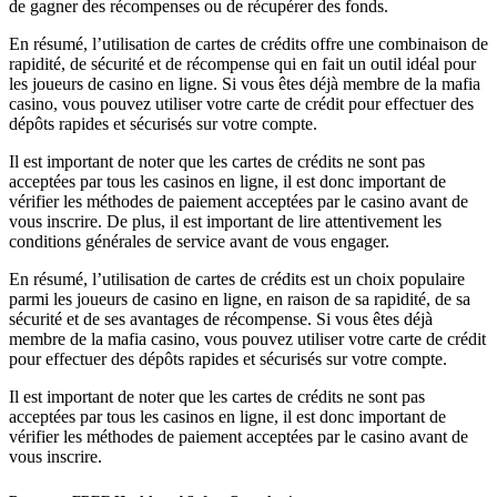
de gagner des récompenses ou de récupérer des fonds.
En résumé, l’utilisation de cartes de crédits offre une combinaison de
rapidité, de sécurité et de récompense qui en fait un outil idéal pour
les joueurs de casino en ligne. Si vous êtes déjà membre de la mafia
casino, vous pouvez utiliser votre carte de crédit pour effectuer des
dépôts rapides et sécurisés sur votre compte.
Il est important de noter que les cartes de crédits ne sont pas
acceptées par tous les casinos en ligne, il est donc important de
vérifier les méthodes de paiement acceptées par le casino avant de
vous inscrire. De plus, il est important de lire attentivement les
conditions générales de service avant de vous engager.
En résumé, l’utilisation de cartes de crédits est un choix populaire
parmi les joueurs de casino en ligne, en raison de sa rapidité, de sa
sécurité et de ses avantages de récompense. Si vous êtes déjà
membre de la mafia casino, vous pouvez utiliser votre carte de crédit
pour effectuer des dépôts rapides et sécurisés sur votre compte.
Il est important de noter que les cartes de crédits ne sont pas
acceptées par tous les casinos en ligne, il est donc important de
vérifier les méthodes de paiement acceptées par le casino avant de
vous inscrire.