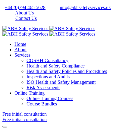
+44 (0)794 465 5628
info@abhsafetyservices.uk
About Us
Contact Us
Home
About
Services
COSHH Consultancy
Health and Safety Compliance
Health and Safety Policies and Procedures
Inspections and Audits
ISO Health and Safety Management
Risk Assessments
Online Training
Online Training Courses
Course Bundles
Free initial consultation
Free initial consultation