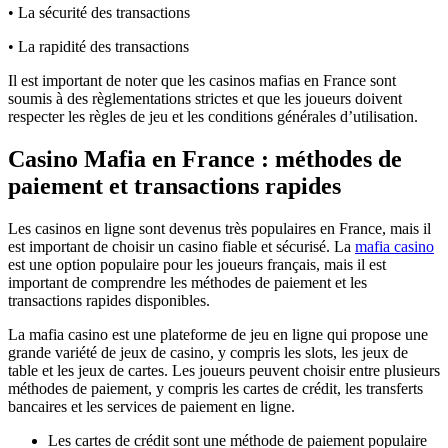
• La sécurité des transactions
• La rapidité des transactions
Il est important de noter que les casinos mafias en France sont
soumis à des règlementations strictes et que les joueurs doivent
respecter les règles de jeu et les conditions générales d’utilisation.
Casino Mafia en France : méthodes de
paiement et transactions rapides
Les casinos en ligne sont devenus très populaires en France, mais il
est important de choisir un casino fiable et sécurisé. La
mafia casino
est une option populaire pour les joueurs français, mais il est
important de comprendre les méthodes de paiement et les
transactions rapides disponibles.
La mafia casino est une plateforme de jeu en ligne qui propose une
grande variété de jeux de casino, y compris les slots, les jeux de
table et les jeux de cartes. Les joueurs peuvent choisir entre plusieurs
méthodes de paiement, y compris les cartes de crédit, les transferts
bancaires et les services de paiement en ligne.
Les cartes de crédit sont une méthode de paiement populaire